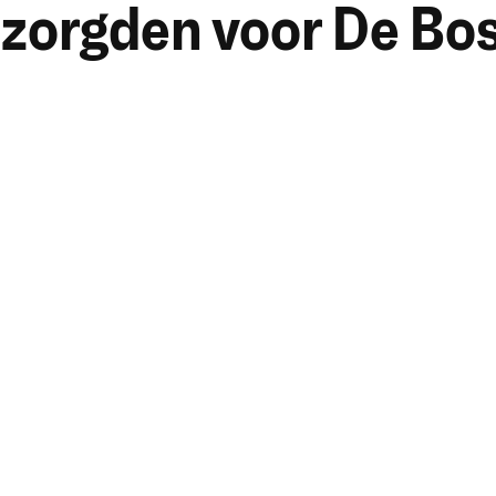
rzorgden voor De B
ategie
Logo en merkidentiteit
Promotiematerialen