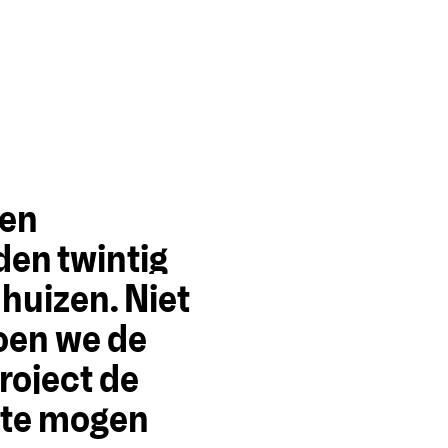
een
en twintig
nhuizen. Niet
oen we de
roject de
 te mogen