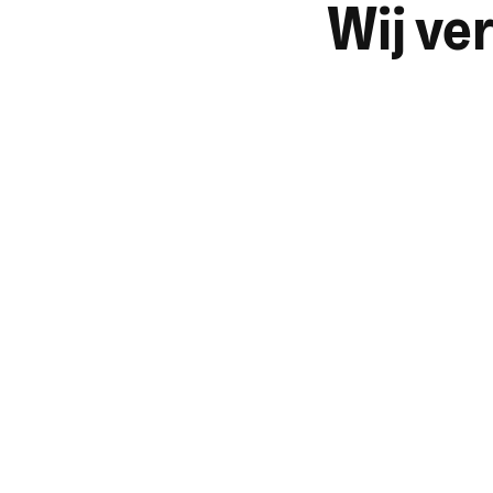
Wij ve
Strategie en positionering
Communicatie- en contentstr
Data en insights
Social mediacampagnes