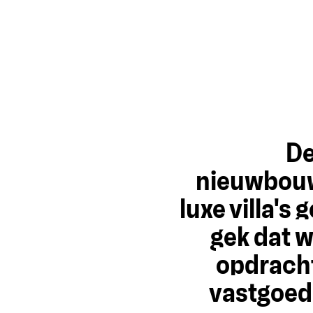
De
nieuwbouw
luxe villa's
gek dat 
opdracht
vastgoed